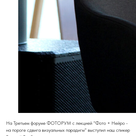
На Третьем форуме ФОТОРУМ с лекцией "Фото + Нейро -
на пороге сдвига визуальных парадигм" выступил наш спикер